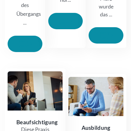
des
wurde
Übergangs
das ...
Mehr
...
lesen
Mehr
lesen
Mehr
lesen
Beaufsichtigung
Ausbildung
Diese Praxis