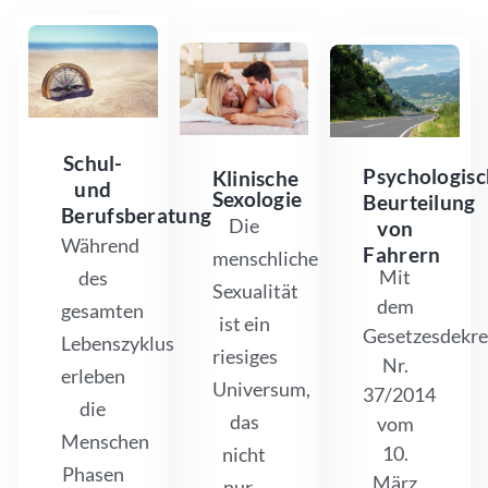
Schul-
Psychologis
Klinische
und
Sexologie
Beurteilung
Berufsberatung
Die
von
Während
Fahrern
menschliche
Mit
des
Sexualität
dem
gesamten
ist ein
Gesetzesdekre
Lebenszyklus
riesiges
Nr.
erleben
Universum,
37/2014
die
das
vom
Menschen
10.
nicht
Phasen
März
nur...