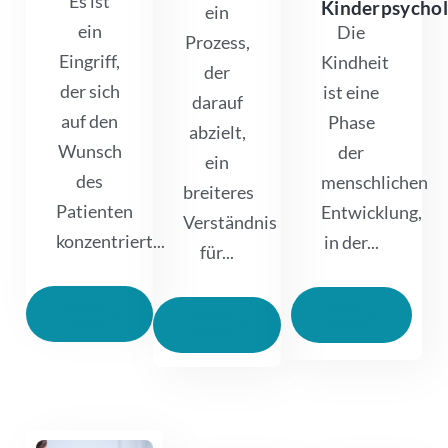
Es ist
Kinderpsychol
ein
ein
Die
Prozess,
Eingriff,
Kindheit
der
der sich
ist eine
darauf
auf den
Phase
abzielt,
Wunsch
der
ein
des
menschlichen
breiteres
Patienten
Entwicklung,
Verständnis
konzentriert...
in der...
für...
Mehr
Mehr
Mehr
lesen
lesen
lesen