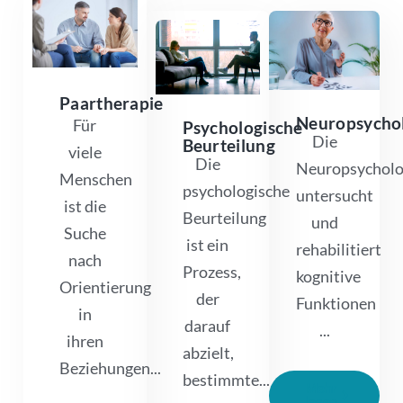
Paartherapie
Neuropsycho
Für
Psychologische
Die
Beurteilung
viele
Die
Neuropsycholo
Menschen
psychologische
untersucht
ist die
Beurteilung
und
Suche
ist ein
rehabilitiert
nach
Prozess,
kognitive
Orientierung
der
Funktionen
in
darauf
...
ihren
abzielt,
Beziehungen...
bestimmte...
Mehr
lesen