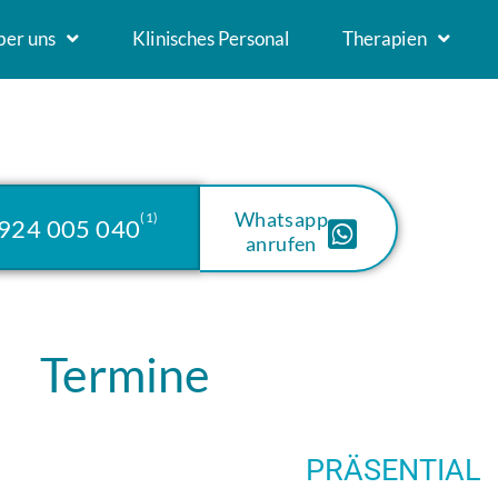
ber uns
Klinisches Personal
Therapien
Whatsapp
(1)
924 005 040
anrufen
Termine
PRÄSENTIAL