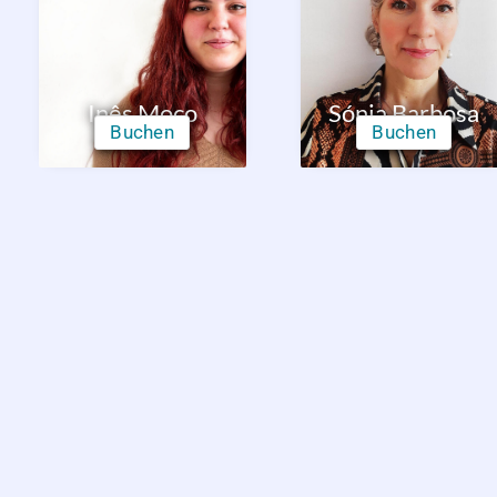
Inês Moço
Sónia Barbosa
Buchen
Buchen