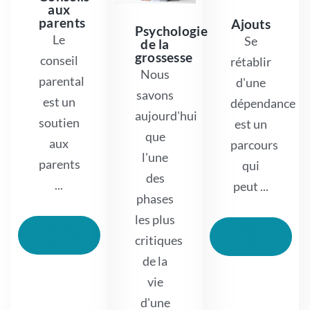
aux
parents
Ajouts
Psychologie
Le
Se
de la
grossesse
conseil
rétablir
Nous
parental
d'une
savons
est un
dépendance
aujourd'hui
soutien
est un
que
aux
parcours
l'une
parents
qui
des
...
peut ...
phases
les plus
Lire la
Lire la
critiques
suite
suite
de la
vie
d'une