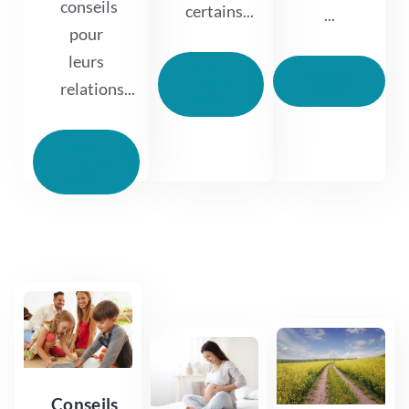
conseils
certains...
...
pour
leurs
Lire
Lire la
la
relations...
suite
suite
Lire
la
suite
Conseils