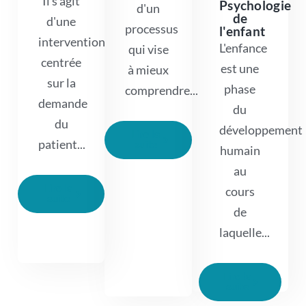
Il s'agit
Psychologie
d'un
de
d'une
processus
l'enfant
intervention
L'enfance
qui vise
centrée
est une
à mieux
sur la
phase
comprendre...
demande
du
du
développement
Lire la
patient...
suite
humain
au
Lire la
cours
suite
de
laquelle...
Lire la
suite