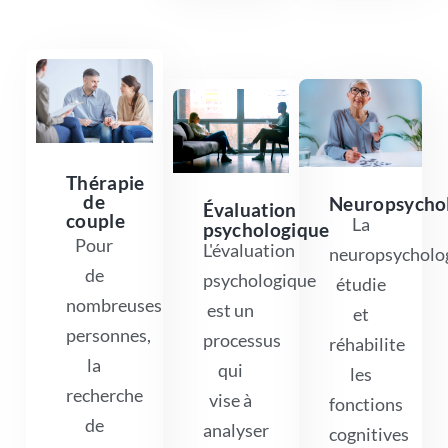
Thérapie
de
Neuropsycho
Évaluation
couple
La
psychologique
Pour
L'évaluation
neuropsycholo
de
psychologique
étudie
nombreuses
est un
et
personnes,
processus
réhabilite
la
qui
les
recherche
vise à
fonctions
de
analyser
cognitives