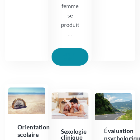
femme
se
produit
...
Lire la
suite
Orientation
Évaluation
Sexologie
scolaire
clinique
psychologiq