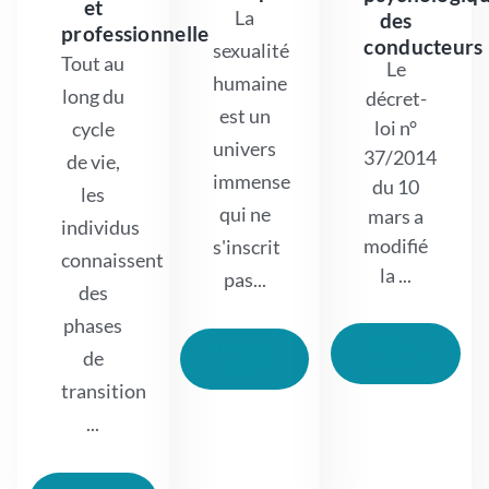
et
La
des
professionnelle
conducteurs
sexualité
Tout au
Le
humaine
long du
décret-
est un
loi n°
cycle
univers
37/2014
de vie,
immense
du 10
les
qui ne
mars a
individus
modifié
s'inscrit
connaissent
la ...
pas...
des
phases
Lire la
Lire la
de
suite
suite
transition
...