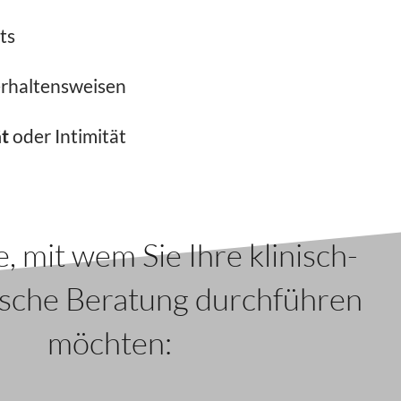
ts
erhaltensweisen
t
oder Intimität
, mit wem Sie Ihre klinisch-
ische Beratung durchführen
möchten: