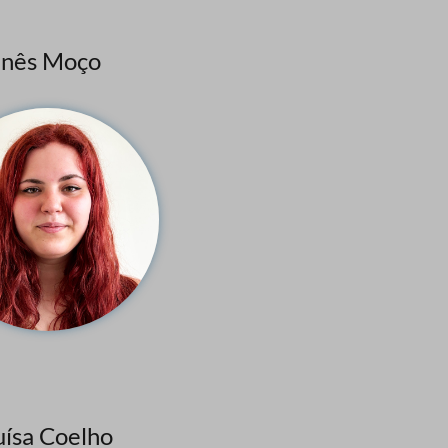
Inês Moço
uísa Coelho