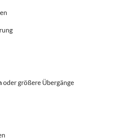
sen
rung
n
oder größere Übergänge
en