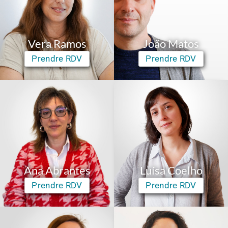
Vera Ramos
João Matos
Prendre RDV
Prendre RDV
Ana Abrantes
Luísa Coelho
Prendre RDV
Prendre RDV