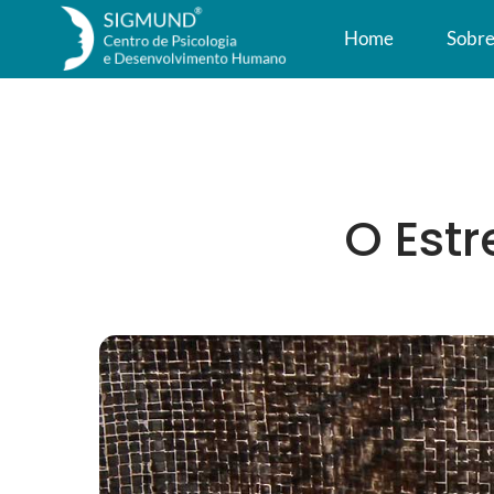
Home
Sobr
O Est