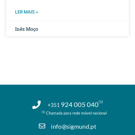
LER MAIS »
Inês Moço
(1)
924 005 040
+351
(1)
Chamada para rede móvel nacional
info@sigmund.pt