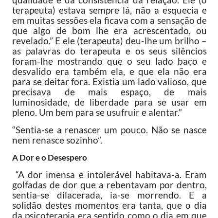
qualidade e da consistência da relação. Ele (o
terapeuta) estava sempre lá, não a esquecia e
em muitas sessões ela ficava com a sensação de
que algo de bom lhe era acrescentado, ou
revelado.” E ele (terapeuta) deu-lhe um brilho –
as palavras do terapeuta e os seus silêncios
foram-lhe mostrando que o seu lado baço e
desvalido era também ela, e que ela não era
para se deitar fora. Existia um lado valioso, que
precisava de mais espaço, de mais
luminosidade, de liberdade para se usar em
pleno. Um bem para se usufruir e alentar.”
“Sentia-se a renascer um pouco. Não se nasce
nem renasce sozinho”.
A Dor e o Desespero
“A dor imensa e intolerável habitava-a. Eram
golfadas de dor que a rebentavam por dentro,
sentia-se dilacerada, ia-se morrendo. E a
solidão destes momentos era tanta, que o dia
da psicoterapia era sentido como o dia em que