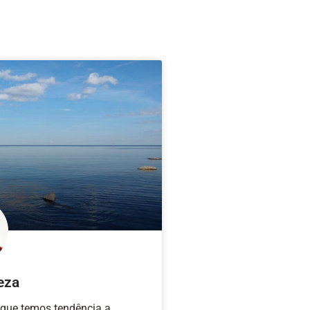
eza
que temos tendência a