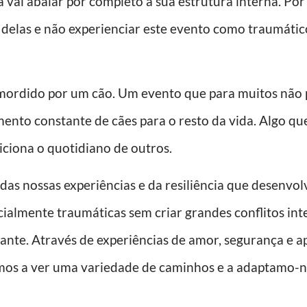
 vai abalar por completo a sua estrutura interna. Por
delas e não experienciar este evento como traumático
ido por um cão. Um evento que para muitos não pa
ento constante de cães para o resto da vida. Algo qu
ciona o quotidiano de outros.
nossas experiências e da resiliência que desenvo
cialmente traumáticas sem criar grandes conflitos int
tante. Através de experiências de amor, segurança e 
mos a ver uma variedade de caminhos e a adaptamo-no