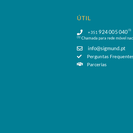
ÚTIL
(1)
924 005 040
+351
(1)
Chamada para rede móvel nac
info@sigmund.pt
Perguntas Frequente
Parcerias