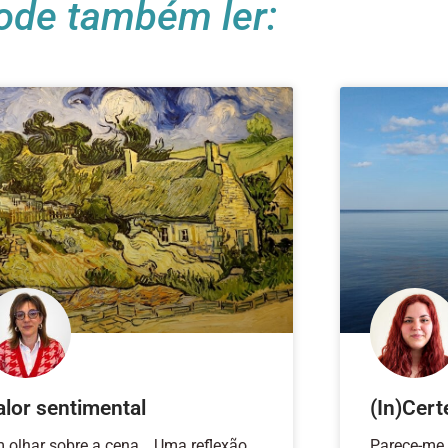
ode também ler:
alor sentimental
(In)Cert
 olhar sobre a cena… Uma reflexão
Parece-me 