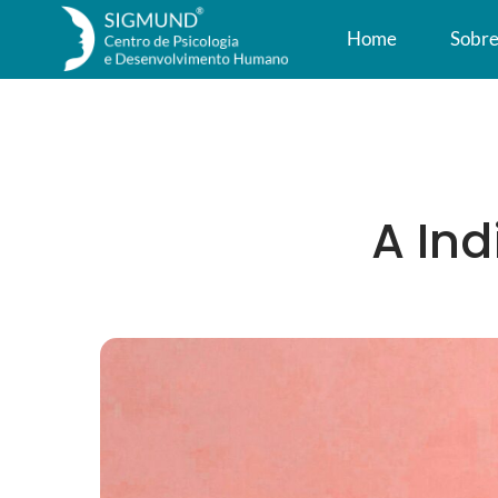
Home
Sobr
A In