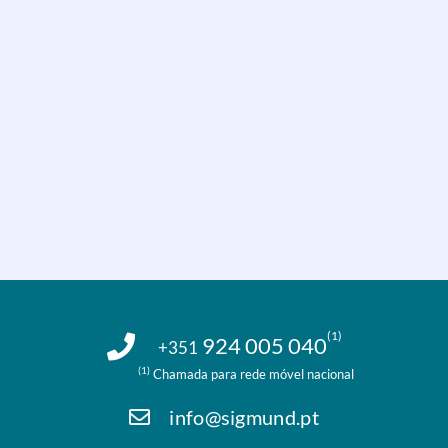
(1)
924 005 040
+351
(1)
Chamada para rede móvel nacional
info@sigmund.pt