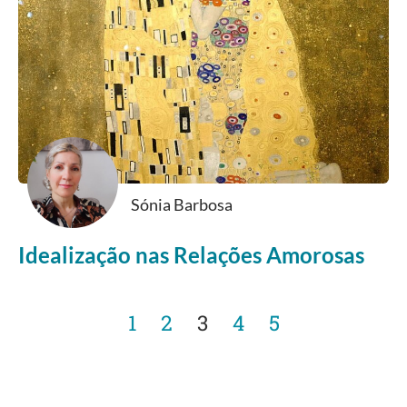
Sónia Barbosa
Idealização nas Relações Amorosas
1
2
3
4
5