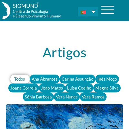
Artigos
Todos
Ana Abrantes
Carina Assunção
Inês Moço
Joana Correia
João Matos
Luísa Coelho
Magda Silva
Sónia Barbosa
Vera Nunes
Vera Ramos