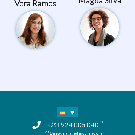
Magda Silva
Vera Ramos
(1)
924 005 040
+351
(1)
Llamada a la red móvil nacional