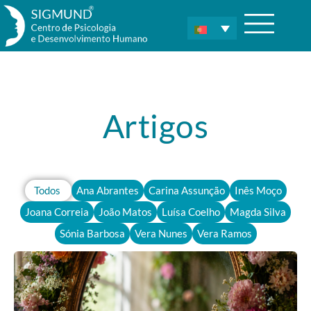
Artigos
Todos
Ana Abrantes
Carina Assunção
Inês Moço
Joana Correia
João Matos
Luísa Coelho
Magda Silva
Sónia Barbosa
Vera Nunes
Vera Ramos