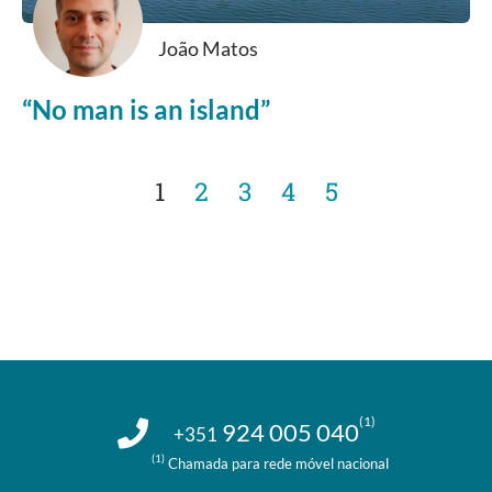
João Matos
“No man is an island”
1
2
3
4
5
(1)
924 005 040
+351
(1)
Chamada para rede móvel nacional